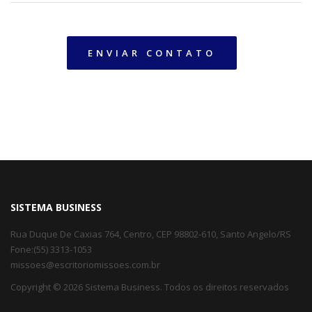
SISTEMA BUSINESS
Rua Duque De Caxias 764, Centro, CEP 98802-610, Santo Angelo/RS
Fone:(55) 3313-1053
missoes@escritoriomissoes.com.br
Copyright © 2026 Sistema Business. Todos os direitos reservados