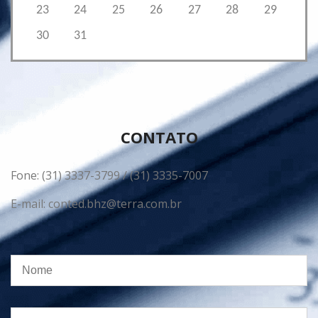
23
24
25
26
27
28
29
30
31
CONTATO
Fone: (31) 3337-3799 / (31) 3335-7007
E-mail: conted.bhz@terra.com.br